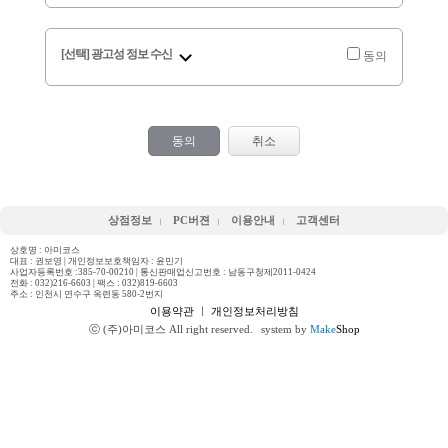
[선택] 광고성 정보 수신
동의
동의
취소
상점정보
PC버젼
이용안내
고객센터
상호명 : 아미코스
대표 : 권보영 | 개인정보보호책임자 : 윤민기
사업자등록번호 :385-70-00210 | 통신판매업신고번호 : 남동구청제2011-0424
전화 :
032)216-6603
| 팩스 : 032)819-6603
주소 : 인천시 연수구 옥련동 580-2번지
이용약관
ㅣ
개인정보처리방침
ⓒ (주)아미코스 All right reserved.
system by
Make
Shop