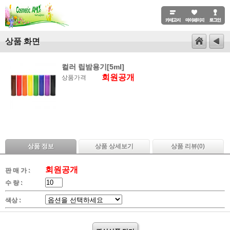
상품 화면
컬러 립밤용기[5ml]
회원공개
상품가격
상품 정보
상품 상세보기
상품 리뷰(
0
)
회원공개
판 매 가 :
수 량 :
색상 :