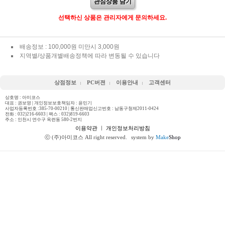
관심상품 담기
선택하신 상품은 관리자에게 문의하세요.
배송정보 : 100,000원 미만시 3,000원
지역별/상품개별배송정책에 따라 변동될 수 있습니다
상점정보
PC버젼
이용안내
고객센터
상호명 : 아미코스
대표 : 권보영 | 개인정보보호책임자 : 윤민기
사업자등록번호 :385-70-00210 | 통신판매업신고번호 : 남동구청제2011-0424
전화 :
032)216-6603
| 팩스 : 032)819-6603
주소 : 인천시 연수구 옥련동 580-2번지
이용약관
ㅣ
개인정보처리방침
ⓒ (주)아미코스 All right reserved.
system by
Make
Shop