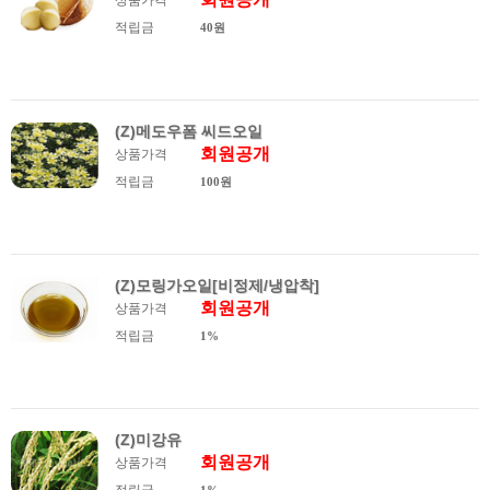
상품가격
적립금
40원
(Z)메도우폼 씨드오일
회원공개
상품가격
적립금
100원
(Z)모링가오일[비정제/냉압착]
회원공개
상품가격
적립금
1%
(Z)미강유
회원공개
상품가격