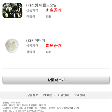
(Z)스윗 아몬드오일
회원공개
상품가격
적립금
35원
(Z)시어버터
회원공개
상품가격
적립금
33원
상품 더보기
상점정보
PC버젼
이용안내
고객센터
상호명 : 아미코스
대표 : 권보영 | 개인정보보호책임자 : 윤민기
사업자등록번호 :385-70-00210 | 통신판매업신고번호 : 남동구청제2011-0424
전화 :
032)216-6603
| 팩스 : 032)819-6603