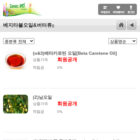
베지타블오일&버터류
()
(o&3)베타카로틴 오일[Beta Carotene Oil]
회원공개
상품가격
적립금
1%
(Z)님오일
회원공개
상품가격
적립금
1%