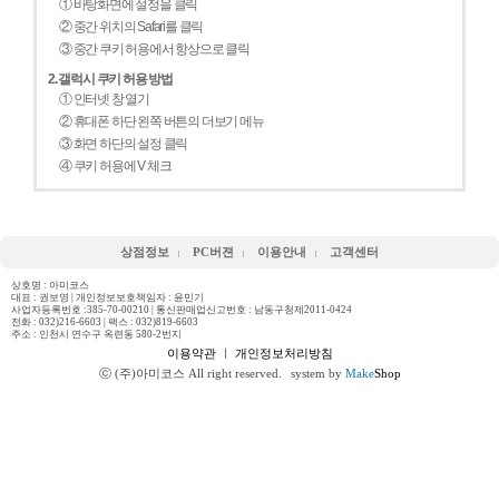
① 바탕화면에 설정을 클릭
② 중간 위치의 Safari를 클릭
③ 중간 쿠키 허용에서 항상으로 클릭
2. 갤럭시 쿠키 허용 방법
① 인터넷 창 열기
② 휴대폰 하단 왼쪽 버튼의 더보기 메뉴
③ 화면 하단의 설정 클릭
④ 쿠키 허용에 V 체크
상점정보
PC버젼
이용안내
고객센터
상호명 : 아미코스
대표 : 권보영 | 개인정보보호책임자 : 윤민기
사업자등록번호 :385-70-00210 | 통신판매업신고번호 : 남동구청제2011-0424
전화 :
032)216-6603
| 팩스 : 032)819-6603
주소 : 인천시 연수구 옥련동 580-2번지
이용약관
ㅣ
개인정보처리방침
ⓒ (주)아미코스 All right reserved.
system by
Make
Shop